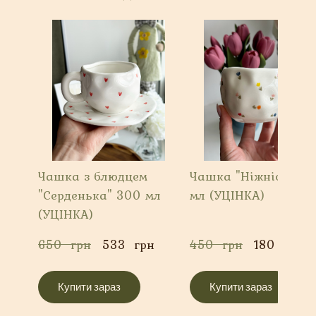
Чашка з блюдцем
Чашка "Ніжність" 3
"Серденька" 300 мл
мл (УЦІНКА)
(УЦІНКА)
650  грн
533  грн
450  грн
180  грн
Купити зараз
Купити зараз