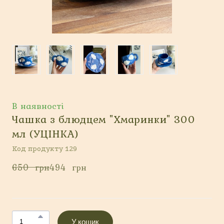
В наявності
Чашка з блюдцем "Хмаринки" 300
мл (УЦІНКА)
Код продукту 129
650  грн
494  грн
У кошик