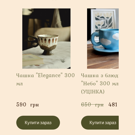
Чашка "Elegance" 300
Чашка з блюдцем
мл
"Небо" 300 мл
(УЦІНКА)
590  грн
650  грн
481  грн
Купити зараз
Купити зараз