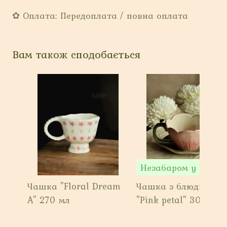
✿ Оплата: Передоплата / повна оплата
Вам також сподобається
Неза
Чашка "Floral Dream
Чашка з блюдцем
A" 270 мл
"Pink petal" 300 мл